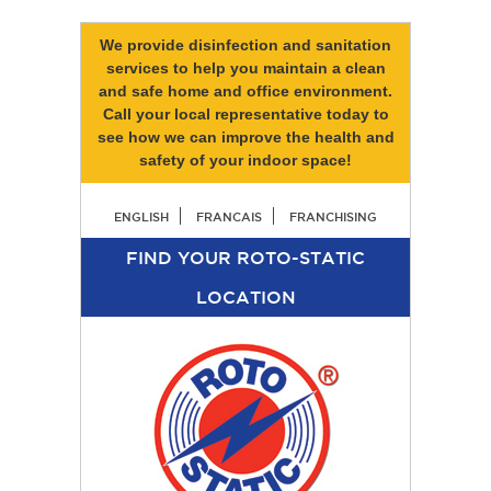
We provide disinfection and sanitation
services to help you maintain a clean
and safe home and office environment.
Call your local representative today to
see how we can improve the health and
safety of your indoor space!
ENGLISH
FRANCAIS
FRANCHISING
FIND YOUR ROTO-STATIC
LOCATION