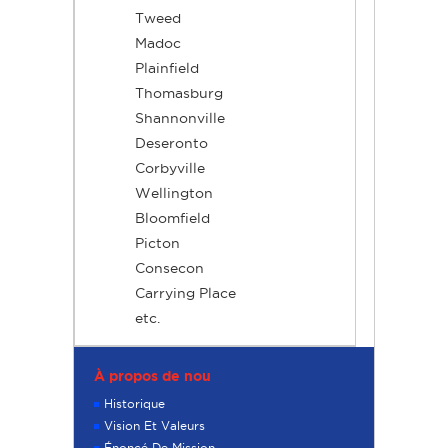
Tweed
Madoc
Plainfield
Thomasburg
Shannonville
Deseronto
Corbyville
Wellington
Bloomfield
Picton
Consecon
Carrying Place
etc.
À propos de nou
Historique
Vision Et Valeurs
Énoncé De Mission