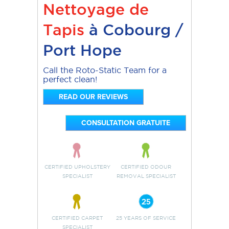
Nettoyage de
Tapis
à Cobourg /
Port Hope
Call the Roto-Static Team for a
perfect clean!
READ OUR REVIEWS
CONSULTATION GRATUITE
CERTIFIED UPHOLSTERY
CERTIFIED ODOUR
SPECIALIST
REMOVAL SPECIALIST
CERTIFIED CARPET
25 YEARS OF SERVICE
SPECIALIST