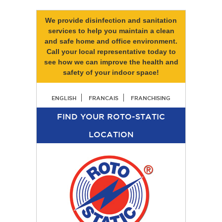
We provide disinfection and sanitation
services to help you maintain a clean
and safe home and office environment.
Call your local representative today to
see how we can improve the health and
safety of your indoor space!
ENGLISH
FRANCAIS
FRANCHISING
FIND YOUR ROTO-STATIC
LOCATION